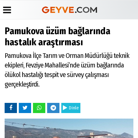
Pamukova üzüm bağlarında
Üye Paneli
Anketler
Köşe
Yayın
hastalık araştırması
Yazarları
İlkeleri
Haber
Biyografiler
Arşivi
Video
Medyabar.com
Pamukova İlçe Tarım ve Orman Müdürlüğü teknik
Galeri
Günün
Künye
ekipleri, Fevziye Mahallesi’nde üzüm bağlarında
Haberleri
Foto
İletişim
Galeri
ölükol hastalığı tespit ve sürvey çalışması
Etkinlikler
gerçekleştirdi.
Dinle