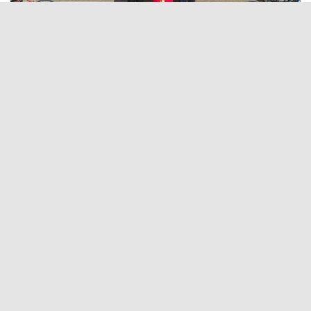
24 Şubat 2026 - 19:49
Editör:
Geyve
Okul
müdürü
Resul
Nasır
Günbilek
konuyla
ilgili
şunları
söyledi:
"Milli
Eğitim Bakanlığımız tarafından yayımlanan