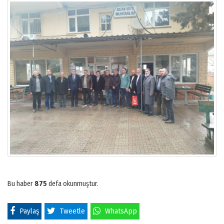
Bu haber
875
defa okunmuştur.
Paylaş
Tweetle
WhatsApp