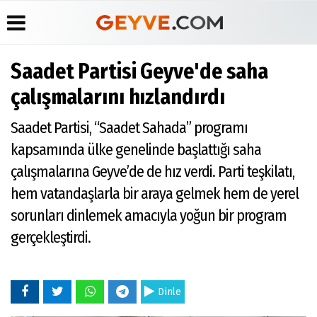
Saadet Partisi Geyve'de saha
Üye Paneli
Anketler
Köşe
Yayın
çalışmalarını hızlandırdı
Yazarları
İlkeleri
Haber
Biyografiler
Arşivi
Video
Medyabar.com
Saadet Partisi, “Saadet Sahada” programı
Galeri
Günün
Künye
kapsamında ülke genelinde başlattığı saha
Haberleri
Foto
İletişim
Galeri
çalışmalarına Geyve’de de hız verdi. Parti teşkilatı,
Etkinlikler
hem vatandaşlarla bir araya gelmek hem de yerel
sorunları dinlemek amacıyla yoğun bir program
gerçekleştirdi.
Dinle