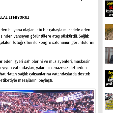
HELAL ETMİYORUZ
nden bu yana olağanüstü bir çabayla mücadele eden
gresinden yansıyan görüntülere ateş püskürdü. Sağlık
çekilen fotoğrafları ile kongre salonunun görüntülerini
har eden işyeri sahiplerini ve müzisyenleri, maskesini
za yiyen vatandaşları, yakınını cenazesiz defneden
ı hatırlatan sağlık çalışanlarına vatandaşlarda destek
tiketiyle mesajlarını paylaştı.