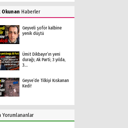
k Okunan
Haberler
Geyveli şoför kalbine
yenik düştü
Ümit Dikbayır’ın yeni
durağı; Ak Parti; 3 yılda,
3....
Geyve’de Tilkiyi Kıskanan
Kedi!
n
Yorumlananlar