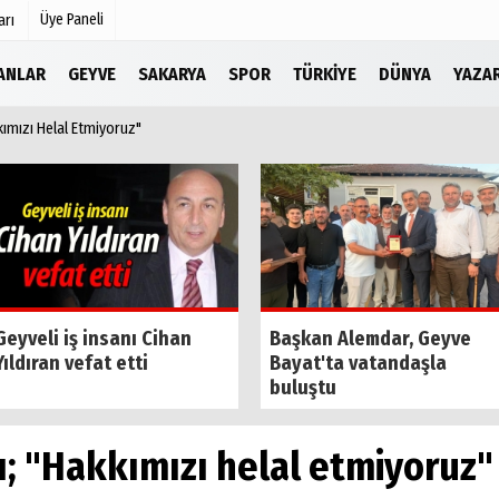
Üye Paneli
arı
LANLAR
GEYVE
SAKARYA
SPOR
TÜRKIYE
DÜNYA
YAZA
kkımızı Helal Etmiyoruz"
Köşe Yazarları
r
Video Galeri
Foto Galeri
Etkinlikler
Geyveli iş insanı Cihan
Başkan Alemdar, Geyve
Yıldıran vefat etti
Bayat'ta vatandaşla
buluştu
rı; "Hakkımızı helal etmiyoruz"