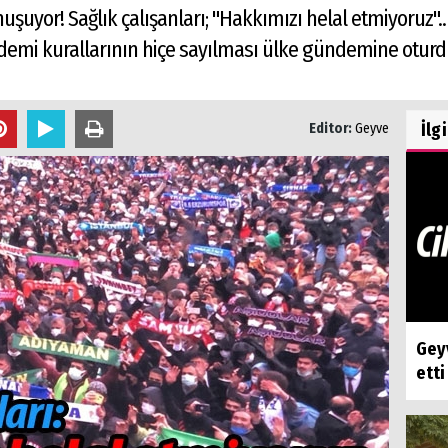
nuşuyor! Sağlık çalışanları; "Hakkımızı helal etmiyoruz"
demi kurallarının hiçe sayılması ülke gündemine oturd
İlg
Editor:
Geyve
Geyv
etti