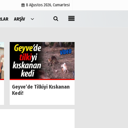
8 Ağustos 2026, Cumartesi
RLAR
ARŞIV
Yayın İlkeleri
Medyabar.com
Künye
İletişim
SESOB’un Yeni Gene
Geyve’de Tilkiyi Kıskanan
Sekreteri Kamil Özk
Kedi!
Oldu