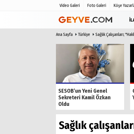
Video Galeri
Foto Galeri
Köşe Yazarl
İ
Ana Sayfa
Türkiye
Sağlık Çalışanları; "Ha
Üye Paneli
Anketler
Haber Arşivi
Biyografile
Günün Haberleri
de Tilkiyi Kıskanan
SESOB’un Yeni Genel
Sekreteri Kamil Özkan
Oldu
Sağlık çalışanla