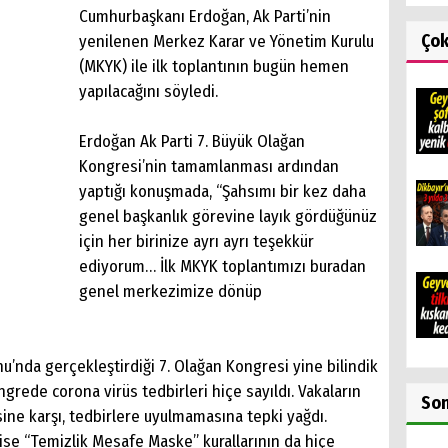
Cumhurbaşkanı Erdoğan, Ak Parti’nin
Ço
yenilenen Merkez Karar ve Yönetim Kurulu
(MKYK) ile ilk toplantının bugün hemen
yapılacağını söyledi.
Erdoğan Ak Parti 7. Büyük Olağan
Kongresi’nin tamamlanması ardından
yaptığı konuşmada, “Şahsımı bir kez daha
genel başkanlık görevine layık gördüğünüz
için her birinize ayrı ayrı teşekkür
ediyorum… İlk MKYK toplantımızı buradan
genel merkezimize dönüp
nu’nda gerçekleştirdiği 7. Olağan Kongresi yine bilindik
rede corona virüs tedbirleri hiçe sayıldı. Vakaların
So
ne karşı, tedbirlere uyulmamasına tepki yağdı.
se “Temizlik Mesafe Maske” kurallarının da hiçe