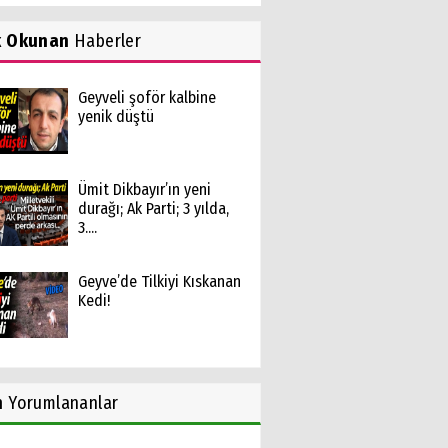
k Okunan
Haberler
Geyveli şoför kalbine
yenik düştü
Ümit Dikbayır’ın yeni
durağı; Ak Parti; 3 yılda,
3....
Geyve’de Tilkiyi Kıskanan
Kedi!
n
Yorumlananlar