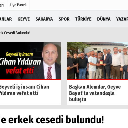
Üye Paneli
arı
LANLAR
GEYVE
SAKARYA
SPOR
TÜRKIYE
DÜNYA
YAZA
ek Cesedi Bulundu!
Köşe Yazarları
r
Video Galeri
Foto Galeri
Etkinlikler
Geyveli iş insanı Cihan
Başkan Alemdar, Geyve
Yıldıran vefat etti
Bayat'ta vatandaşla
buluştu
de erkek cesedi bulundu!