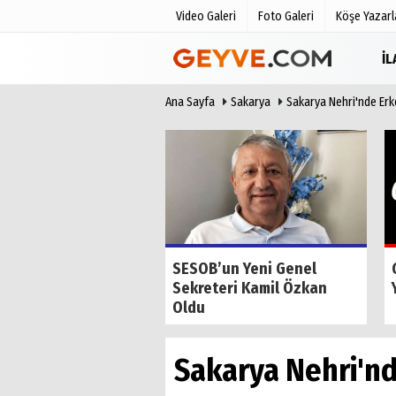
Video Galeri
Foto Galeri
Köşe Yazarl
İ
Ana Sayfa
Sakarya
Sakarya Nehri'nde Erk
Üye Paneli
Anketler
Haber Arşivi
Biyografile
Günün Haberleri
de Tilkiyi Kıskanan
SESOB’un Yeni Genel
Sekreteri Kamil Özkan
Oldu
Sakarya Nehri'n