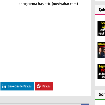
soruşturma başlattı. (medyabar.com)
Ço
Linkedin'de Paylaş
Paylaş
So