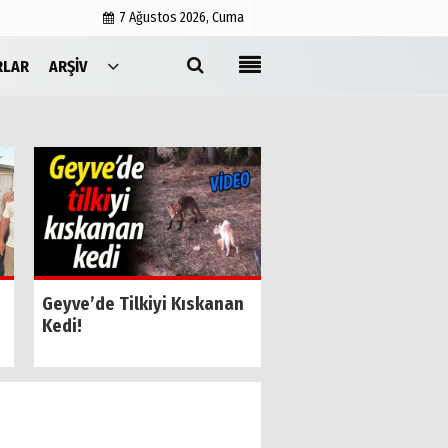
7 Ağustos 2026, Cuma
RLAR
ARŞIV
Yayın İlkeleri
Medyabar.com
Künye
İletişim
SESOB’un Yeni Gene
Geyve’de Tilkiyi Kıskanan
Sekreteri Kamil Özk
Kedi!
Oldu