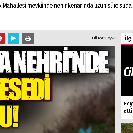
k Mahallesi mevkiinde nehir kenarında uzun süre suda k
İlg
Editor:
Geyve
Geyv
etti