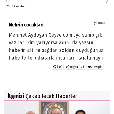
1 yıl önce
Nehrin cocuklari
Mehmet Aydoğan Geyve com .‘ya sahip çık
yazıları kim yazıyorsa adını da yazsın
haberin altına sağdan soldan duyduğunuz
haberlerle iddialarla insanları karalamayın
(
0
)
Beğen
(
0
)
Cevapla
İlginizi
Çekebilecek Haberler