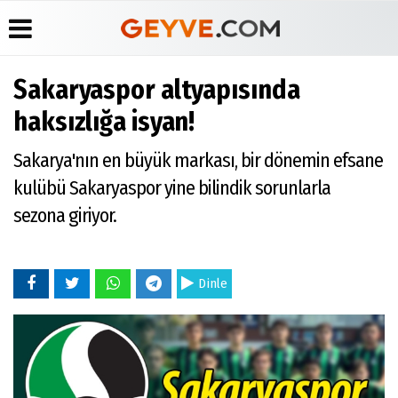
Sakaryaspor altyapısında
Üye Paneli
Anketler
Köşe
Yayın
haksızlığa isyan!
Yazarları
İlkeleri
Haber
Biyografiler
Arşivi
Video
Medyabar.com
Sakarya'nın en büyük markası, bir dönemin efsane
Galeri
Günün
Künye
kulübü Sakaryaspor yine bilindik sorunlarla
Haberleri
Foto
İletişim
Galeri
sezona giriyor.
Etkinlikler
Dinle