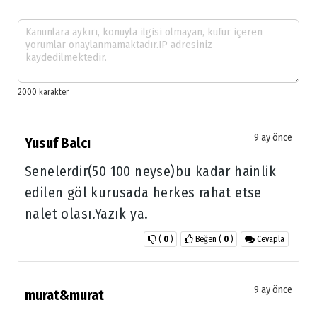
9 ay önce
Yusuf Balcı
Senelerdir(50 100 neyse)bu kadar hainlik
edilen göl kurusada herkes rahat etse
nalet olası.Yazık ya.
(
0
)
Beğen
(
0
)
Cevapla
9 ay önce
murat&murat