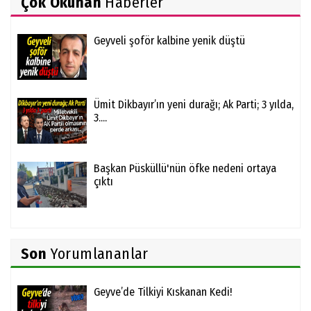
Çok Okunan
Haberler
Geyveli şoför kalbine yenik düştü
Ümit Dikbayır’ın yeni durağı; Ak Parti; 3 yılda,
3....
Başkan Püsküllü'nün öfke nedeni ortaya
çıktı
Son
Yorumlananlar
Geyve’de Tilkiyi Kıskanan Kedi!