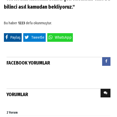
bilinci asıl kamudan bekliyoruz."
Bu haber
1223
defa okunmuştur.
Paylaş
Tweetle
WhatsApp
FACEBOOK YORUMLAR
YORUMLAR
2 Yorum