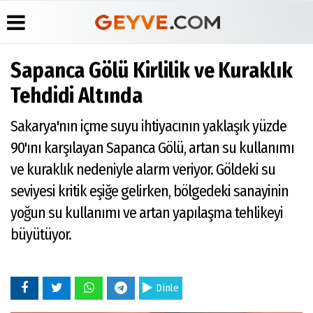
Sapanca Gölü Kirlilik ve Kuraklık
Üye Paneli
Anketler
Köşe
Yayın
Tehdidi Altında
Yazarları
İlkeleri
Haber
Biyografiler
Arşivi
Video
Medyabar.com
Sakarya'nın içme suyu ihtiyacının yaklaşık yüzde
Galeri
Günün
Künye
90'ını karşılayan Sapanca Gölü, artan su kullanımı
Haberleri
Foto
İletişim
Galeri
ve kuraklık nedeniyle alarm veriyor. Göldeki su
Etkinlikler
seviyesi kritik eşiğe gelirken, bölgedeki sanayinin
yoğun su kullanımı ve artan yapılaşma tehlikeyi
büyütüyor.
Dinle