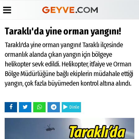
Taraklı'da yine orman yangını!
Üye Paneli
Anketler
Köşe
Yayın
Taraklı'da yine orman yangını! Taraklı ilçesinde
Yazarları
İlkeleri
Haber
Biyografiler
Arşivi
Video
Medyabar.com
ormanlık alanda çıkan yangın için bölgeye
Galeri
Günün
Künye
helikopter sevk edildi. Helikopter, itfaiye ve Orman
Haberleri
Foto
İletişim
Galeri
Bölge Müdürlüğüne bağlı ekiplerin müdahale ettiği
Etkinlikler
yangın, çok fazla büyümeden kontrol altına alındı.
Dinle