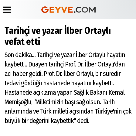
Tarihçi ve yazar İlber Ortaylı
Üye Paneli
Anketler
Köşe
Yayın
vefat etti
Yazarları
İlkeleri
Haber
Biyografiler
Arşivi
Video
Medyabar.com
Son dakika... Tarihçi ve yazar İlber Ortaylı hayatını
Galeri
Günün
Künye
kaybetti.. Duayen tarihçi Prof. Dr. İlber Ortaylı'dan
Haberleri
Foto
İletişim
Galeri
acı haber geldi. Prof. Dr. İlber Ortaylı, bir süredir
Etkinlikler
tedavi gördüğü hastanede hayatını kaybetti.
Hastanede açıklama yapan Sağlık Bakanı Kemal
Memişoğlu, “Milletimizin başı sağ olsun. Tarih
anlamında ve Türk milleti açısından Türkiye'nin çok
büyük bir değerini kaybettik" dedi.