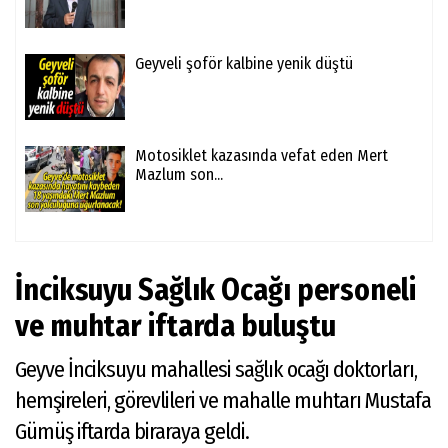
Geyveli şoför kalbine yenik düştü
Motosiklet kazasında vefat eden Mert
Mazlum son...
İnciksuyu Sağlık Ocağı personeli
ve muhtar iftarda buluştu
Geyve İnciksuyu mahallesi sağlık ocağı doktorları,
hemşireleri, görevlileri ve mahalle muhtarı Mustafa
Gümüş iftarda biraraya geldi.