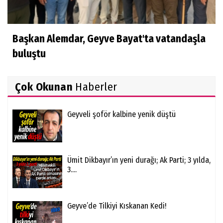
Başkan Alemdar, Geyve Bayat'ta vatandaşla
buluştu
Çok Okunan
Haberler
Geyveli şoför kalbine yenik düştü
Ümit Dikbayır’ın yeni durağı; Ak Parti; 3 yılda,
3....
Geyve’de Tilkiyi Kıskanan Kedi!