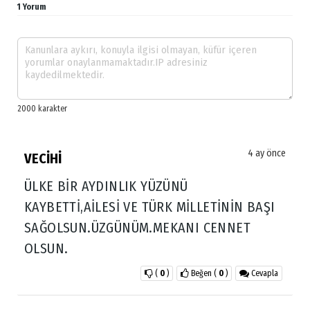
1 Yorum
4 ay önce
VECİHİ
ÜLKE BİR AYDINLIK YÜZÜNÜ
KAYBETTİ,AİLESİ VE TÜRK MİLLETİNİN BAŞI
SAĞOLSUN.ÜZGÜNÜM.MEKANI CENNET
OLSUN.
(
0
)
Beğen
(
0
)
Cevapla