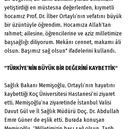
yetiştirdiği en müstesna değerlerden, kıymetli
hocamız Prof. Dr. İlber Ortaylı’nın vefatını büyük
bir üzüntüyle öğrendim. Hocamıza Allah’tan
rahmet; ailesine, öğrencilerine ve aziz milletimize
başsağlığı diliyorum. Mekânı cennet, makamı âli
olsun. Başımız sağ olsun" ifadelerini kullandı.
"TÜRKİYE’NİN BÜYÜK BİR DEĞERİNİ KAYBETTİK"
Sağlık Bakanı Memişoğlu, Ortaylı’nın hayatını
kaybettiği Koç Üniversitesi Hastanesi’ni ziyaret
etti. Memişoğlu’na ziyaretinde İstanbul Valisi
Davut Gül ve İl Sağlık Müdürü Doç. Dr. Abdullah
Emre Güner de eşlik etti. Burada konuşan
Memişoğlu, “Milletimizin başı sağ olsun. Tarih