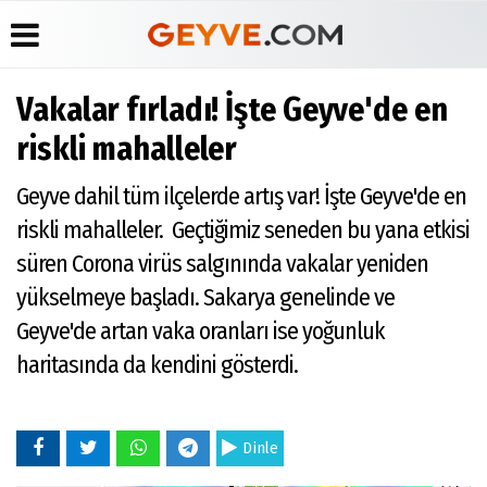
Vakalar fırladı! İşte Geyve'de en
Üye Paneli
Anketler
Köşe
Yayın
riskli mahalleler
Yazarları
İlkeleri
Haber
Biyografiler
Arşivi
Video
Medyabar.com
Geyve dahil tüm ilçelerde artış var! İşte Geyve'de en
Galeri
Günün
Künye
riskli mahalleler. Geçtiğimiz seneden bu yana etkisi
Haberleri
Foto
İletişim
Galeri
süren Corona virüs salgınında vakalar yeniden
Etkinlikler
yükselmeye başladı. Sakarya genelinde ve
Geyve'de artan vaka oranları ise yoğunluk
haritasında da kendini gösterdi.
Dinle