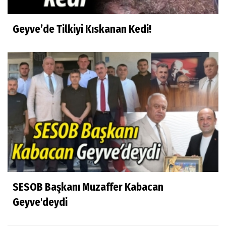
Geyve’de Tilkiyi Kıskanan Kedi!
SESOB Başkanı Muzaffer Kabacan
Geyve'deydi