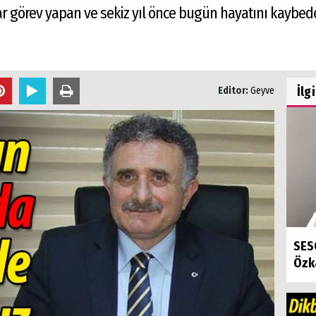
ar görev yapan ve sekiz yıl önce bugün hayatını kaybeden
İlg
Editor:
Geyve
SES
Özk