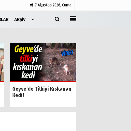
7 Ağustos 2026, Cuma
RLAR
ARŞIV
Yayın İlkeleri
Medyabar.com
Künye
İletişim
SESOB’un Yeni Gene
Geyve’de Tilkiyi Kıskanan
Sekreteri Kamil Özk
Kedi!
Oldu