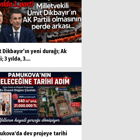
 Dikbayır’ın yeni durağı; Ak
; 3 yılda, 3....
ukova'da dev projeye tarihi