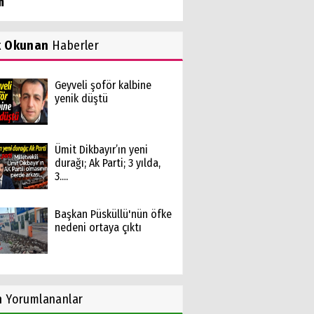
m
k Okunan
Haberler
Geyveli şoför kalbine
yenik düştü
Ümit Dikbayır’ın yeni
durağı; Ak Parti; 3 yılda,
3....
Başkan Püsküllü'nün öfke
nedeni ortaya çıktı
n
Yorumlananlar