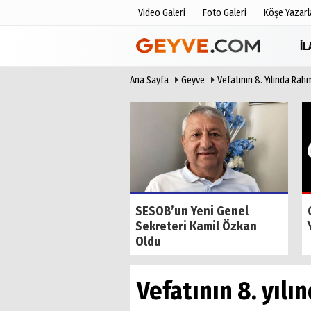
Video Galeri
Foto Galeri
Köşe Yazarl
İ
Ana Sayfa
Geyve
Vefatının 8. Yılında Rah
Üye Paneli
Anketler
Haber Arşivi
Biyografile
Günün Haberleri
de Tilkiyi Kıskanan
SESOB’un Yeni Genel
Sekreteri Kamil Özkan
Oldu
Vefatının 8. yılı