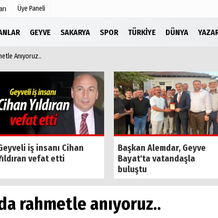
Üye Paneli
arı
LANLAR
GEYVE
SAKARYA
SPOR
TÜRKIYE
DÜNYA
YAZA
metle Anıyoruz..
Köşe Yazarları
r
Video Galeri
Foto Galeri
Etkinlikler
Geyveli iş insanı Cihan
Başkan Alemdar, Geyve
Yıldıran vefat etti
Bayat'ta vatandaşla
buluştu
nda rahmetle anıyoruz..