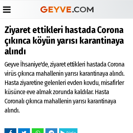
Ziyaret ettikleri hastada Corona
Üye Paneli
Anketler
Köşe
Yayın
çıkınca köyün yarısı karantinaya
Yazarları
İlkeleri
Haber
Biyografiler
alındı
Arşivi
Video
Medyabar.com
Galeri
Günün
Künye
Geyve İhsaniye'de, ziyaret ettikleri hastada Corona
Haberleri
Foto
İletişim
Galeri
virüs çıkınca mahallenin yarısı karantinaya alındı.
Etkinlikler
Hasta ziyaretine gelenleri evden kovdu, misafirler
küsünce eve almak zorunda kaldılar. Hasta
Coronalı çıkınca mahallenin yarısı karantinaya
alındı.