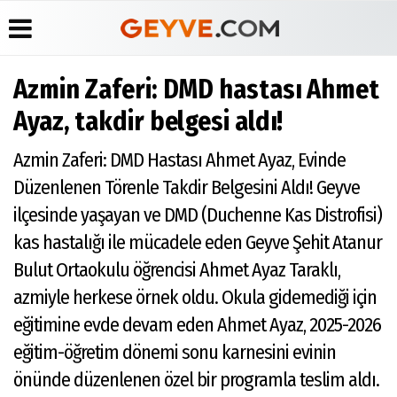
Azmin Zaferi: DMD hastası Ahmet
Üye Paneli
Anketler
Köşe
Yayın
Ayaz, takdir belgesi aldı!
Yazarları
İlkeleri
Haber
Biyografiler
Arşivi
Video
Medyabar.com
Azmin Zaferi: DMD Hastası Ahmet Ayaz, Evinde
Galeri
Günün
Künye
Düzenlenen Törenle Takdir Belgesini Aldı! Geyve
Haberleri
Foto
İletişim
Galeri
ilçesinde yaşayan ve DMD (Duchenne Kas Distrofisi)
Etkinlikler
kas hastalığı ile mücadele eden Geyve Şehit Atanur
Bulut Ortaokulu öğrencisi Ahmet Ayaz Taraklı,
azmiyle herkese örnek oldu. Okula gidemediği için
eğitimine evde devam eden Ahmet Ayaz, 2025-2026
eğitim-öğretim dönemi sonu karnesini evinin
önünde düzenlenen özel bir programla teslim aldı.