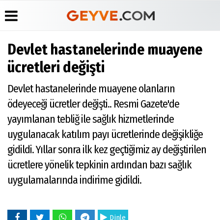
Devlet hastanelerinde muayene
Üye Paneli
Anketler
Köşe
Yayın
ücretleri değişti
Yazarları
İlkeleri
Haber
Biyografiler
Arşivi
Video
Medyabar.com
Devlet hastanelerinde muayene olanların
Galeri
Günün
Künye
ödeyeceği ücretler değişti.. Resmi Gazete'de
Haberleri
Foto
İletişim
Galeri
yayımlanan tebliğ ile sağlık hizmetlerinde
Etkinlikler
uygulanacak katılım payı ücretlerinde değişikliğe
gidildi. Yıllar sonra ilk kez geçtiğimiz ay değiştirilen
ücretlere yönelik tepkinin ardından bazı sağlık
uygulamalarında indirime gidildi.
Dinle