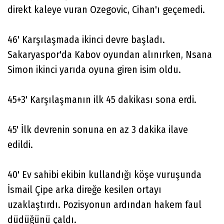
direkt kaleye vuran Ozegovic, Cihan'ı geçemedi.
46' Karşılaşmada ikinci devre başladı.
Sakaryaspor'da Kabov oyundan alınırken, Nsana
Simon ikinci yarıda oyuna giren isim oldu.
45+3' Karşılaşmanın ilk 45 dakikası sona erdi.
45' İlk devrenin sonuna en az 3 dakika ilave
edildi.
40' Ev sahibi ekibin kullandığı köşe vuruşunda
İsmail Çipe arka direğe kesilen ortayı
uzaklaştırdı. Pozisyonun ardından hakem faul
düdüğünü çaldı.