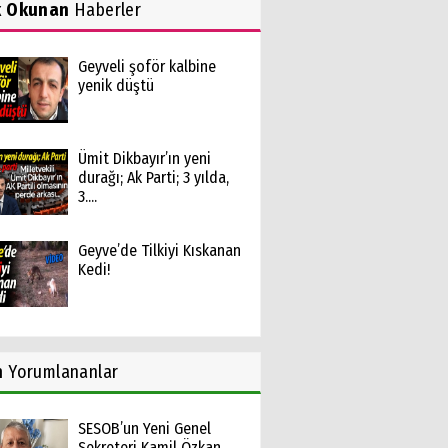
k Okunan
Haberler
Geyveli şoför kalbine
yenik düştü
Ümit Dikbayır’ın yeni
durağı; Ak Parti; 3 yılda,
3....
Geyve’de Tilkiyi Kıskanan
Kedi!
n
Yorumlananlar
SESOB’un Yeni Genel
Sekreteri Kamil Özkan