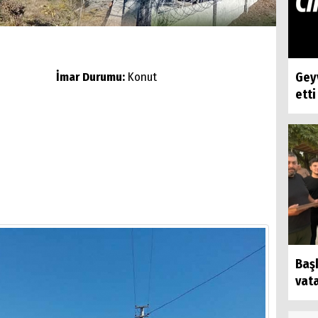
İmar Durumu:
Konut
Geyv
etti
Baş
vat