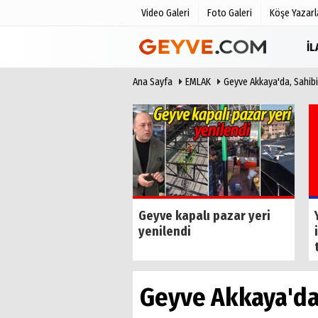
Video Galeri
Foto Galeri
Köşe Yazarl
İ
Ana Sayfa
EMLAK
Geyve Akkaya'da, Sahibin
Üye Paneli
Anketler
Haber Arşivi
Biyografile
Günün Haberleri
i iş insanı Cihan
Geyve kapalı pazar yeri
n vefat etti
yenilendi
Geyve Akkaya'da, 