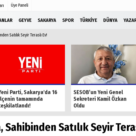
Üye Paneli
arı
LANLAR
GEYVE
SAKARYA
SPOR
TÜRKIYE
DÜNYA
YAZA
den Satılık Seyir Teraslı Ev!
Köşe Yazarları
r
Video Galeri
Foto Galeri
Etkinlikler
Yeni Parti, Sakarya'da 16
SESOB’un Yeni Genel
ilçenin tamamında
Sekreteri Kamil Özkan
teşkilatlandı!
Oldu
Sahibinden Satılık Seyir Teras