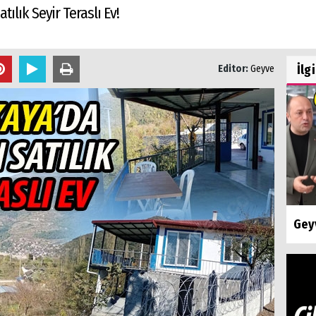
ılık Seyir Teraslı Ev!
İlg
Editor:
Geyve
Geyv