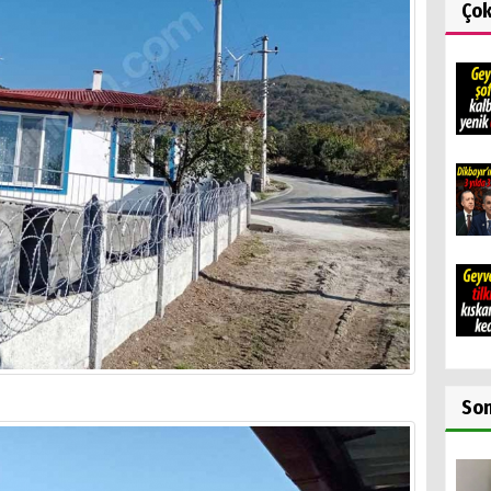
Ço
So