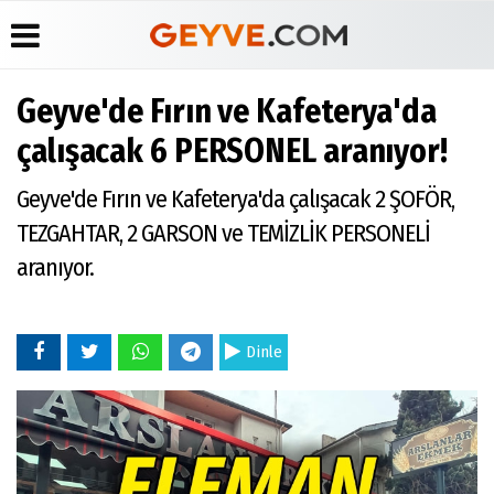
Geyve'de Fırın ve Kafeterya'da
Üye Paneli
Anketler
Köşe
Yayın
çalışacak 6 PERSONEL aranıyor!
Yazarları
İlkeleri
Haber
Biyografiler
Arşivi
Video
Medyabar.com
Geyve'de Fırın ve Kafeterya'da çalışacak 2 ŞOFÖR,
Galeri
Günün
Künye
TEZGAHTAR, 2 GARSON ve TEMİZLİK PERSONELİ
Haberleri
Foto
İletişim
Galeri
aranıyor.
Etkinlikler
Dinle