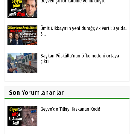
Geyveli şoför kalbine yenik düştü
Ümit Dikbayır’ın yeni durağı; Ak Parti; 3 yılda,
3....
Başkan Püsküllü'nün öfke nedeni ortaya
çıktı
Son
Yorumlananlar
Geyve’de Tilkiyi Kıskanan Kedi!