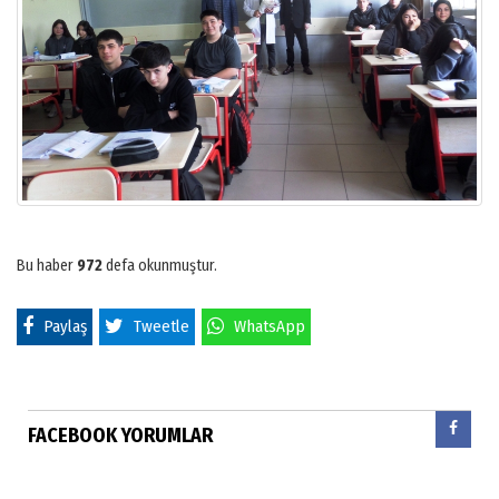
Bu haber
972
defa okunmuştur.
Paylaş
Tweetle
WhatsApp
FACEBOOK YORUMLAR