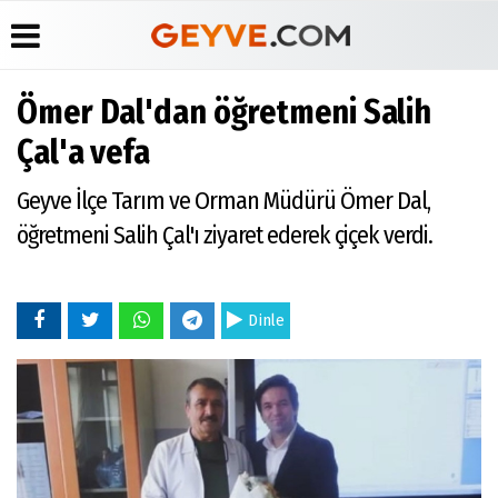
Ömer Dal'dan öğretmeni Salih
Üye Paneli
Anketler
Köşe
Yayın
Çal'a vefa
Yazarları
İlkeleri
Haber
Biyografiler
Arşivi
Video
Medyabar.com
Geyve İlçe Tarım ve Orman Müdürü Ömer Dal,
Galeri
Günün
Künye
öğretmeni Salih Çal'ı ziyaret ederek çiçek verdi.
Haberleri
Foto
İletişim
Galeri
Etkinlikler
Dinle