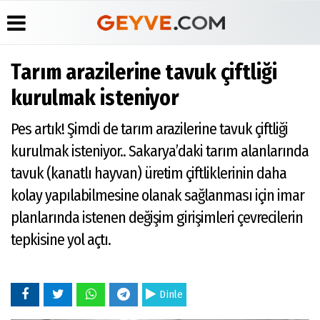
Tarım arazilerine tavuk çiftliği
Üye Paneli
Anketler
Köşe
Yayın
kurulmak isteniyor
Yazarları
İlkeleri
Haber
Biyografiler
Arşivi
Video
Medyabar.com
Pes artık! Şimdi de tarım arazilerine tavuk çiftliği
Galeri
Günün
Künye
kurulmak isteniyor.. Sakarya’daki tarım alanlarında
Haberleri
Foto
İletişim
Galeri
tavuk (kanatlı hayvan) üretim çiftliklerinin daha
Etkinlikler
kolay yapılabilmesine olanak sağlanması için imar
planlarında istenen değişim girişimleri çevrecilerin
tepkisine yol açtı.
Dinle