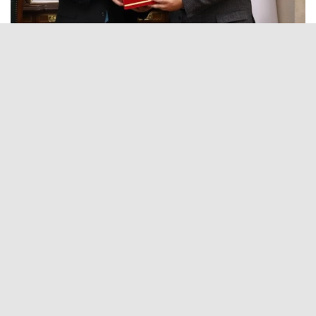
26 Kasım 2025 - 09:30
Editör:
Geyve
Geyve İlçe
Müftüsü
olarak iki
yıl görev
yapan ve
Çanakkale
Ayvacık
İlçe
Müftülüğüne atanan Mülayim Bayındır, Sakarya İl