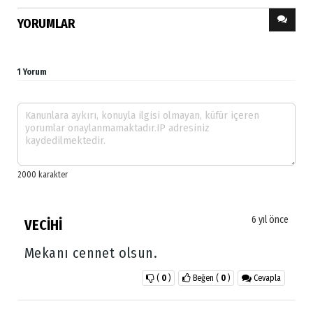
YORUMLAR
1 Yorum
6 yıl önce
VECİHİ
Mekanı cennet olsun.
(
0
)
Beğen
(
0
)
Cevapla