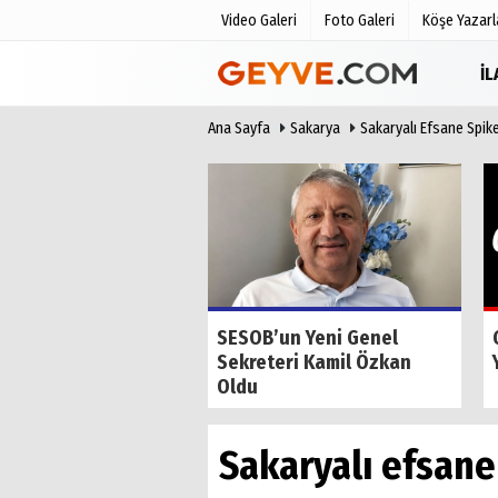
Video Galeri
Foto Galeri
Köşe Yazarl
İ
Ana Sayfa
Sakarya
Sakaryalı Efsane Spike
Üye Paneli
Anketler
Haber Arşivi
Biyografile
Günün Haberleri
de Tilkiyi Kıskanan
SESOB’un Yeni Genel
Sekreteri Kamil Özkan
Oldu
Sakaryalı efsane