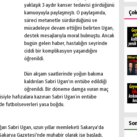
yaklaşık 3 aydır kanser tedavisi gördüğünü
Ço
kamuoyuyla paylaşmıştı. O paylaşımda,
süreci metanetle sürdürdüğünü ve
mücadeleye devam ettiğini belirten Ugan,
destek mesajlarıyla moral bulmuştu. Ancak
bugün gelen haber, hastalığın seyrinde
ciddi bir komplikasyon yaşandığını
öğrenildi.
Dün akşam saatlerinde yoğun bakıma
kaldırılan Sabri Ugan'ın entübe edildiği
öğrenildi. Bir döneme damga vuran maç
jisiyle hafızalara kazınan Sabri Ugan’ın entübe
de futbolseverleri yasa boğdu.
So
ğan Sabri Ugan, uzun yıllar memleketi Sakarya'da
 Sakarya Gazetesi'nde muhabir olarak işe başladı,