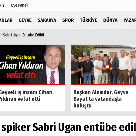
Üye Paneli
arı
LANLAR
GEYVE
SAKARYA
SPOR
TÜRKIYE
DÜNYA
YAZA
r Sabri Ugan Entübe Edildi
Köşe Yazarları
r
Video Galeri
Foto Galeri
Etkinlikler
Geyveli iş insanı Cihan
Başkan Alemdar, Geyve
Yıldıran vefat etti
Bayat'ta vatandaşla
buluştu
 spiker Sabri Ugan entübe edil