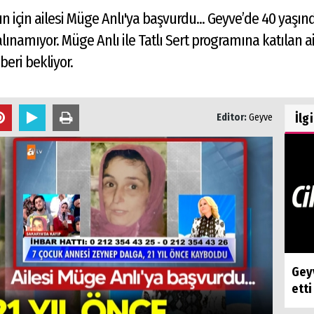
dın için ailesi Müge Anlı'ya başvurdu... Geyve’de 40 ya
ınamıyor. Müge Anlı ile Tatlı Sert programına katılan ail
beri bekliyor.
İlg
Editor:
Geyve
Geyv
etti