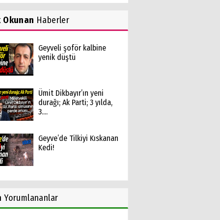
k Okunan
Haberler
Geyveli şoför kalbine
yenik düştü
Ümit Dikbayır’ın yeni
durağı; Ak Parti; 3 yılda,
3....
Geyve’de Tilkiyi Kıskanan
Kedi!
n
Yorumlananlar