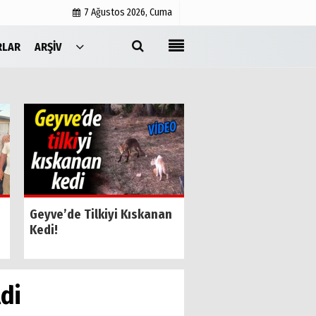
7 Ağustos 2026, Cuma
RLAR
ARŞIV
Yayın İlkeleri
Medyabar.com
Künye
İletişim
SESOB’un Yeni Gene
Geyve’de Tilkiyi Kıskanan
Sekreteri Kamil Özk
Kedi!
Oldu
di