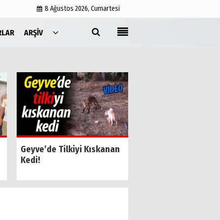
8 Ağustos 2026, Cumartesi
RLAR
ARŞIV
Yayın İlkeleri
Medyabar.com
Künye
İletişim
SESOB’un Yeni Gene
Geyve’de Tilkiyi Kıskanan
Sekreteri Kamil Özk
Kedi!
Oldu