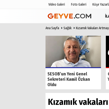
Video Galeri
Foto Galeri
Köşe Yazarl
İ
Ana Sayfa
Sağlık
Kızamık Vakaları Artmay
Üye Paneli
Anketler
Haber Arşivi
Biyografile
Günün Haberleri
de Tilkiyi Kıskanan
SESOB’un Yeni Genel
Sekreteri Kamil Özkan
Oldu
Kızamık vakaları