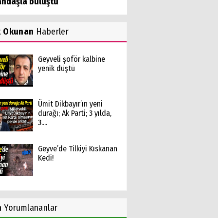
andaşla buluştu
k Okunan
Haberler
Geyveli şoför kalbine
yenik düştü
Ümit Dikbayır’ın yeni
durağı; Ak Parti; 3 yılda,
3....
Geyve’de Tilkiyi Kıskanan
Kedi!
n
Yorumlananlar