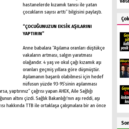
vat
hastanelerde kızamık tanısı ile yatan
çocukların sayısı arttı” bilgisini paylaştı.
Ço
“ÇOCUĞUNUZUN EKSİK AŞILARINI
YAPTIRIN”
Anne babalara “Aşılama oranları düştükçe
vakaların artması, salgın yaratması
olağandır. 4 yaş ve okul çağı kızamık aşı
oranları geçmiş yıllara göre düşmüştür.
Aşılamanın başarılı olabilmesi için hedef
nüfusun yüzde 93-95’sinin aşılanması
rsa, yaptırınız” çağrısı yapan AHEK, Aile Sağlığı
nun altını çizdi. Sağlık Bakanlığı'nın aşı reddi, aşı
rısı hakkında TTB ile ortaklaşa çalışmalara bir an önce
So