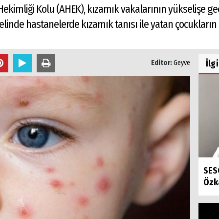
e Hekimliği Kolu (AHEK), kızamık vakalarının yükselişe geç
inde hastanelerde kızamık tanısı ile yatan çocukların sa
İlg
Editor:
Geyve
SES
Özk