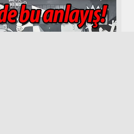
SES
Özk
iran 2023 - 00:52
Hendekgercekhaber.com Genel Yayın
Geyv
Yönetmeni Orhan Topçu'nun haberine