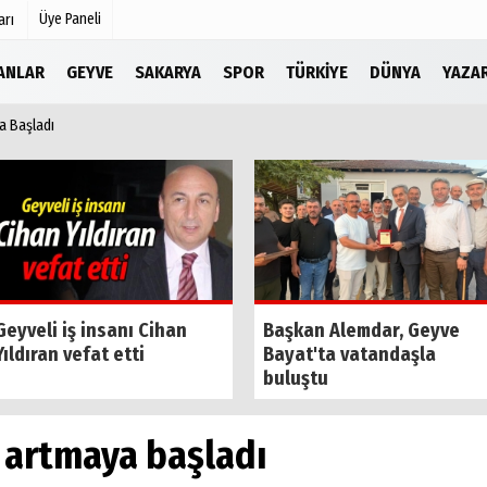
Üye Paneli
arı
LANLAR
GEYVE
SAKARYA
SPOR
TÜRKIYE
DÜNYA
YAZA
a Başladı
Köşe Yazarları
r
Video Galeri
Foto Galeri
Etkinlikler
Geyveli iş insanı Cihan
Başkan Alemdar, Geyve
Yıldıran vefat etti
Bayat'ta vatandaşla
buluştu
 artmaya başladı