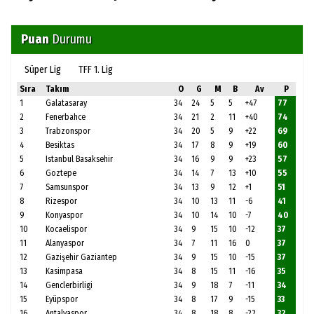
Puan
Durumu
Süper Lig
TFF 1. Lig
Sıra
Takım
O
G
M
B
Av
P
1
Galatasaray
34
24
5
5
+47
77
2
Fenerbahce
34
21
2
11
+40
74
3
Trabzonspor
34
20
5
9
+22
69
4
Besiktas
34
17
8
9
+19
60
5
Istanbul Basaksehir
34
16
9
9
+23
57
6
Goztepe
34
14
7
13
+10
55
7
Samsunspor
34
13
9
12
+1
51
8
Rizespor
34
10
13
11
-6
41
9
Konyaspor
34
10
14
10
-7
40
10
Kocaelispor
34
9
15
10
-12
37
11
Alanyaspor
34
7
11
16
0
37
12
Gazişehir Gaziantep
34
9
15
10
-15
37
13
Kasimpasa
34
8
15
11
-16
35
14
Genclerbirligi
34
9
18
7
-11
34
15
Eyüpspor
34
8
17
9
-15
33
16
Antalyaspor
34
8
18
8
-22
32