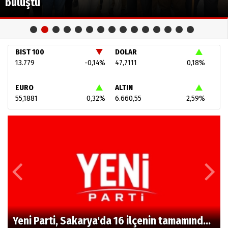
buluştu
BIST 100
DOLAR
13.779
-0,14%
47,7111
0,18%
EURO
ALTIN
55,1881
0,32%
6.660,55
2,59%
Yeni Parti, Sakarya'da 16 ilçenin tamamında teşkilatlandı!