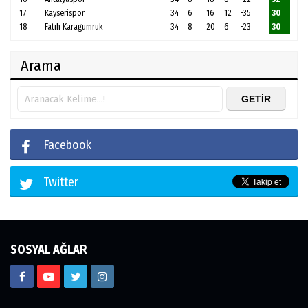
17
Kayserispor
34
6
16
12
-35
30
18
Fatih Karagümrük
34
8
20
6
-23
30
Arama
Facebook
Twitter
SOSYAL AĞLAR