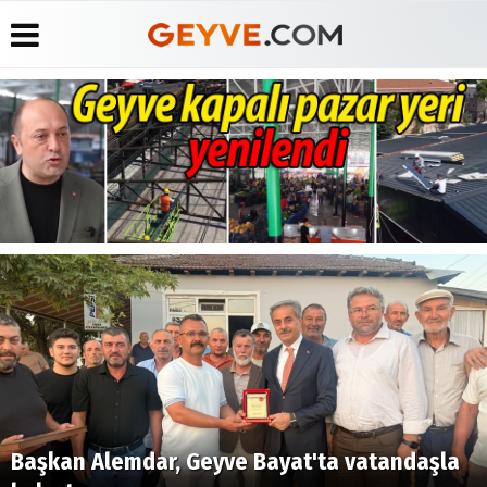
Üye Paneli
Anketler
Köşe
Yayın
Yazarları
İlkeleri
Haber
Biyografiler
Arşivi
Video
Medyabar.com
Galeri
Günün
Künye
Haberleri
Foto
İletişim
Galeri
Etkinlikler
Başkan Alemdar, Geyve Bayat'ta vatandaşla