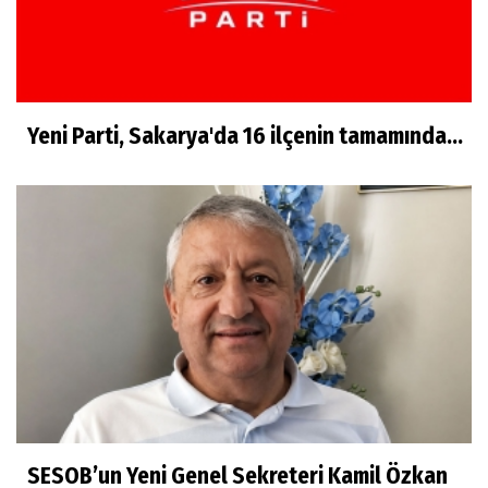
Muharrem Dayanç
"Kalk baba, kabrinden kalk!" Geyve Boğazı
yanıyor!
Yeni Parti, Sakarya'da 16 ilçenin tamamında...
Mehmet Sönmez
Geyve Sessizce Değişiyor
SESOB’un Yeni Genel Sekreteri Kamil Özkan