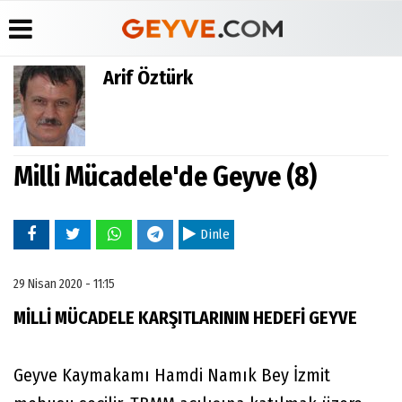
Arif Öztürk
Üye Paneli
Anketler
Köşe
Yayın
Yazarları
İlkeleri
Haber
Biyografiler
Arşivi
Video
Medyabar.com
Galeri
Milli Mücadele'de Geyve (8)
Günün
Künye
Haberleri
Foto
İletişim
Galeri
Etkinlikler
Dinle
29 Nisan 2020 - 11:15
MİLLİ MÜCADELE KARŞITLARININ HEDEFİ GEYVE
Geyve Kaymakamı Hamdi Namık Bey İzmit