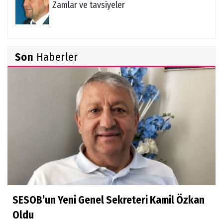
Zamlar ve tavsiyeler
İlhami Çelik
Son
Haberler
Deprem öncesi anormal tabiat olayları
Arif Öztürk
Sakarya'nın Hikayesi
Ali Çetinkaya
Kurtuluş Savaşı'na Kurtuluş Savaşı denir
SESOB’un Yeni Genel Sekreteri Kamil Özkan
İlhan Baykal
Oldu