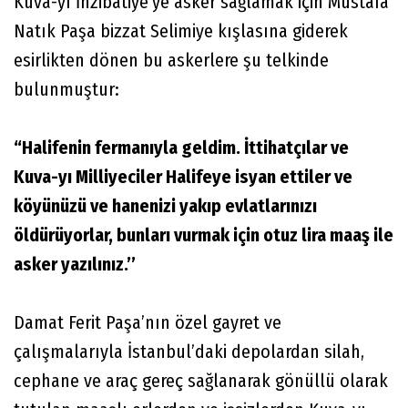
Kuva-yı İnzibatiye’ye asker sağlamak için Mustafa
Natık Paşa bizzat Selimiye kışlasına giderek
esirlikten dönen bu askerlere şu telkinde
bulunmuştur:
“Halifenin fermanıyla geldim. İttihatçılar ve
Kuva-yı Milliyeciler Halifeye isyan ettiler ve
köyünüzü ve hanenizi yakıp evlatlarınızı
öldürüyorlar, bunları vurmak için otuz lira maaş ile
asker yazılınız.’’
Damat Ferit Paşa’nın özel gayret ve
çalışmalarıyla İstanbul’daki depolardan silah,
cephane ve araç gereç sağlanarak gönüllü olarak