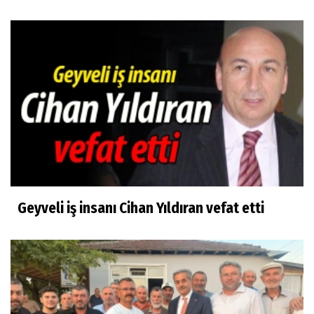
Geyve Kozan Köyü
Reyhan Karagöz Çetin
Haziran da yazılsın
Muharrem Dayanç
"Kalk baba, kabrinden kalk!" Geyve Boğazı
yanıyor!
Geyveli iş insanı Cihan Yıldıran vefat etti
Mehmet Sönmez
Geyve Sessizce Değişiyor