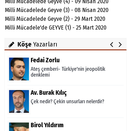
Milli Mücadelede Geyve (4) - 09 Nisan 2020
"Kalk baba, kabrinden kalk!" Geyve Boğazı
Milli Mücadelede Geyve (3) - 08 Nisan 2020
yanıyor!
Milli Mücadelede Geyve (2) - 29 Mart 2020
Milli Mücadele'de GEYVE (1) - 25 Mart 2020
Mehmet Sönmez
Geyve Sessizce Değişiyor
Köşe
Yazarları
Fedai Zorlu
Ateş çemberi- Türkiye'nin jeopolitik
denklemi
Av. Burak Kılıç
Çek nedir? Çekin unsurları nelerdir?
Birol Yıldırım