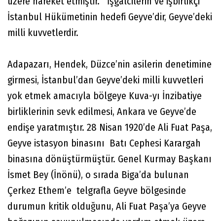
üzere hareket etmiştir. İşgalcilerin ve işbirlikçi
İstanbul Hükümetinin hedefi Geyve’dir, Geyve’deki
milli kuvvetlerdir.
Adapazarı, Hendek, Düzce’nin asilerin denetimine
girmesi, İstanbul’dan Geyve’deki milli kuvvetleri
yok etmek amacıyla bölgeye Kuva-yı İnzibatiye
birliklerinin sevk edilmesi, Ankara ve Geyve’de
endişe yaratmıştır. 28 Nisan 1920’de Ali Fuat Paşa,
Geyve istasyon binasını Batı Cephesi Karargah
binasına dönüştürmüştür. Genel Kurmay Başkanı
İsmet Bey (İnönü), o sırada Biga’da bulunan
Çerkez Ethem’e telgrafla Geyve bölgesinde
durumun kritik olduğunu, Ali Fuat Paşa’ya Geyve